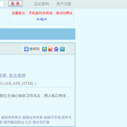
忘记密码
用户注册
温馨提示：手机版同步阅读，请访问网址
m.4g.re
荐票
,
直达底部
D,JAR,APK,HTML )
阳公主倾心锦衣卫司马云，两人私订终生，
夫
超级传奇商店
超级运动专家
超级浮空城
战争天
皇
都市极品医仙
九天
酋长别打脸