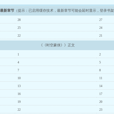
》最新章节
（提示：已启用缓存技术，最新章节可能会延时显示，登录书
28
27
25
24
22
21
《《时空豪侠》》正文
1
2
4
5
7
8
10
11
13
14
16
17
19
20
22
23