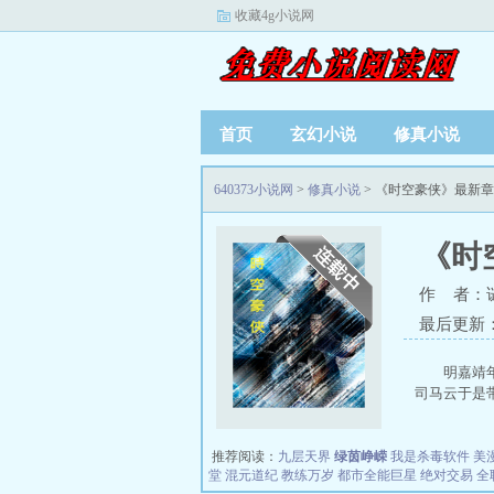
收藏4g小说网
首页
玄幻小说
修真小说
640373小说网
>
修真小说
> 《时空豪侠》最新
《时
作 者：
最后更新：20
明嘉靖
司马云于是带
推荐阅读：
九层天界
绿茵峥嵘
我是杀毒软件
美
堂
混元道纪
教练万岁
都市全能巨星
绝对交易
全