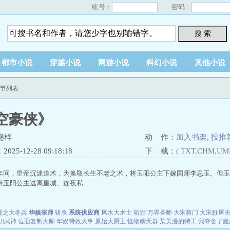
账号：
密码：
搜 索
都市小说
穿越小说
网游小说
科幻小说
其他小说
章节列表
空豪侠》
谜样
动 作：
加入书架
,
投推
25-12-28 09:18:18
下 载：
(
TXT
,CHM,UM
年间，皇帝沉迷道术，为换取长生不老之术，将玉阳公主下嫁国师李思玉。但玉
玉阳公主逃离皇城、连夜私...
漫之大冬兵
华娱宗师
斩杀
系统供应商
风水大术士
斩邪
万界圣师
大宋将门
大宋好屠
职武神
位面复制大师
华娱特效大亨
原始大厨王
怪物聊天群
某美漫的特工
我夺舍了魔