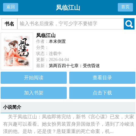
凤临江山
返回
首页
书名
凤临江山
作者：
本末倒置
分类：
状态：连载中
更新：2026-04-04
最新：
第两百四十七章：受伤昏迷
开始阅读
查看目录
加入书架
点击下载
小说简介
关于凤临江山：凤临即将完结，新书《宫心谋》已发，大家
有兴趣可以看看。她女扮男装置身异国做质子，遇到了冷峻淡
漠的他。是劫，还是债？悬疑重重的死亡命案，机...