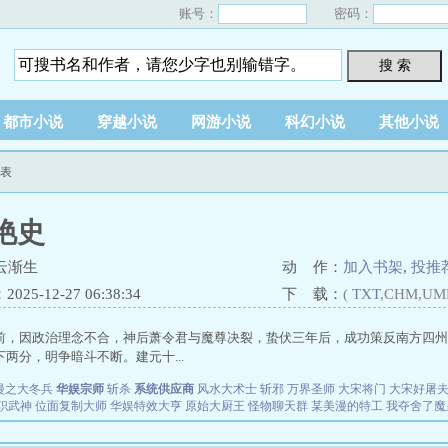
账号：
密码：
搜 索
都市小说
穿越小说
网游小说
科幻小说
其他小说
列表
艳史
云渐生
动 作：
加入书架
,
投推
25-12-27 06:38:34
下 载：
(
TXT
,CHM,UM
前，因政治理念不合，神后萧令君与魔尊决裂，蛰伏三年后，成功策反南方四州
两分，明争暗斗不断。建元十...
漫之大冬兵
华娱宗师
斩杀
系统供应商
风水大术士
斩邪
万界圣师
大宋将门
大宋好屠
职武神
位面复制大师
华娱特效大亨
原始大厨王
怪物聊天群
某美漫的特工
我夺舍了魔