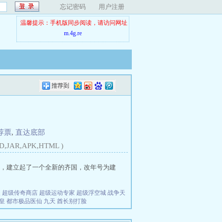
忘记密码
用户注册
温馨提示：手机版同步阅读，请访问网址
m.4g.re
荐票
,
直达底部
D,JAR,APK,HTML )
，建立起了一个全新的齐国，改年号为建
夫
超级传奇商店
超级运动专家
超级浮空城
战争天
皇
都市极品医仙
九天
酋长别打脸