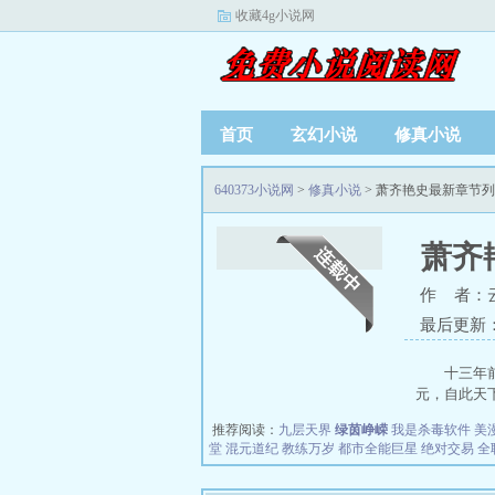
收藏4g小说网
首页
玄幻小说
修真小说
640373小说网
>
修真小说
> 萧齐艳史最新章节
萧齐
作 者：
最后更新：20
十三年
元，自此天下
推荐阅读：
九层天界
绿茵峥嵘
我是杀毒软件
美
堂
混元道纪
教练万岁
都市全能巨星
绝对交易
全