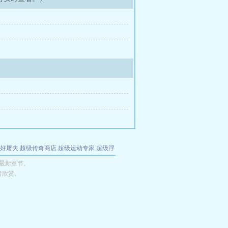
好屠夫
超级传奇商店
超级运动专家
超级浮
的特工
我夺舍了魔皇
都市极品医仙
九天
酋
拉最新章节。
者欣赏。