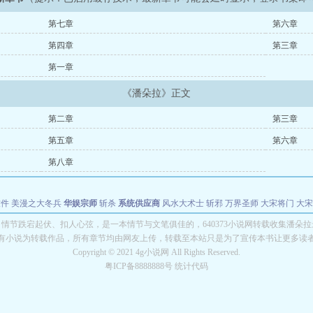
第七章
第六章
第四章
第三章
第一章
《潘朵拉》正文
第二章
第三章
第五章
第六章
第八章
软件
美漫之大冬兵
华娱宗师
斩杀
系统供应商
风水大术士
斩邪
万界圣师
大宋将门
大宋
能巨星
绝对交易
全职武神
位面复制大师
华娱特效大亨
原始大厨王
怪物聊天群
某美漫
情节跌宕起伏、扣人心弦，是一本情节与文笔俱佳的，640373小说网转载收集潘朵
有小说为转载作品，所有章节均由网友上传，转载至本站只是为了宣传本书让更多读
长别打脸
Copyright © 2021 4g小说网 All Rights Reserved.
粤ICP备8888888号 统计代码