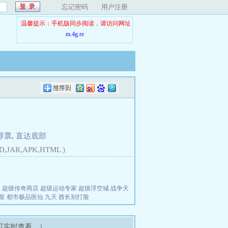
忘记密码
用户注册
温馨提示：手机版同步阅读，请访问网址
m.4g.re
荐票
,
直达底部
D,JAR,APK,HTML )
夫
超级传奇商店
超级运动专家
超级浮空城
战争天
皇
都市极品医仙
九天
酋长别打脸
可实时查看。）