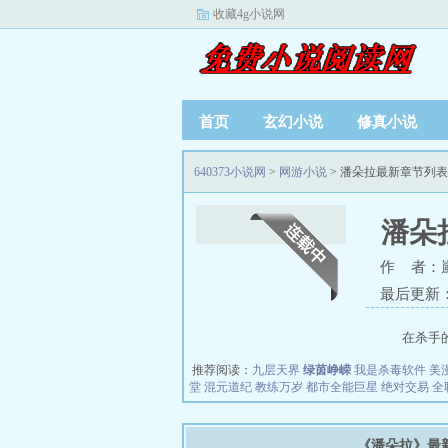
收藏4g小说网
首页
玄幻小说
修真小说
640373小说网
>
网游小说
> 潘朵拉最新章节列表
潘朵
作 者：
最后更新：20
在杀手的世
推荐阅读：
九层天界
绿茵峥嵘
我是杀毒软件
美
堂
混元道纪
教练万岁
都市全能巨星
绝对交易
全
《潘朵拉》最