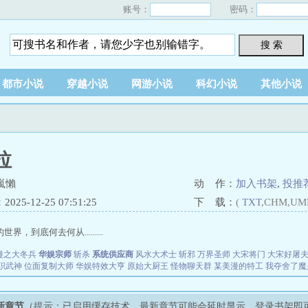
账号：
密码：
搜 索
都市小说
穿越小说
网游小说
科幻小说
其他小说
拉
嵐懶
动 作：
加入书架
,
投推
25-12-25 07:51:25
下 载：
(
TXT
,CHM,UM
界，到底何去何从.........
漫之大冬兵
华娱宗师
斩杀
系统供应商
风水大术士
斩邪
万界圣师
大宋将门
大宋好屠
职武神
位面复制大师
华娱特效大亨
原始大厨王
怪物聊天群
某美漫的特工
我夺舍了魔
新章节
（提示：已启用缓存技术，最新章节可能会延时显示，登录书架即