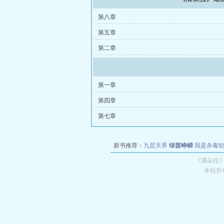
第八章
第五章
第二章
第一章
第四章
第七章
新书推荐：
九层天界
绿茵峥嵘
我是杀毒
空城
战争天堂
混元道纪
教练万岁
都市全
《潘朵拉》
本站所