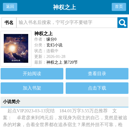
神权之上
返回
首页
书名
神权之上
作者：
缘分0
分类：
玄幻小说
状态：连载中
更新：2026-01-28
最新：
神权之上 第720节
开始阅读
查看目录
加入书架
点击下载
小说简介
起点VIP2023-03-13完结 184.01万字3.55万总推荐 文
案： 卓君彦来到鸿元后，发现身为宿主的自己，竟然是被追
杀的对象，合着全世界都在追杀宿主？果然外挂不可靠，枪