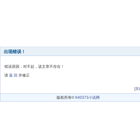
出现错误！
错误原因：对不起，该文章不存在！
请
返 回
并修正
[
关
版权所有©
640373小说网