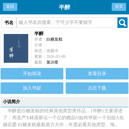
半醉
返回
首页
书名
半醉
作者：
白糖发糕
分类：
状态：连载中
更新：2026-03-08
最新：
第20章
开始阅读
查看目录
加入书架
点击下载
小说简介
半醉是白糖发糕的经典其他类型类作品，{半醉}主要讲述
了：周圣严X林湛新论一个亿的赠品O如何俘获一个别扭A先
婚后爱 白糖发糕最新鼎力大作，年度必看其他类型。海...