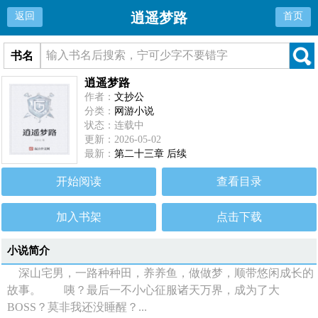
逍遥梦路
返回
首页
书名
逍遥梦路
作者：
文抄公
分类：
网游小说
状态：连载中
更新：2026-05-02
最新：
第二十三章 后续
开始阅读
查看目录
加入书架
点击下载
小说简介
深山宅男，一路种种田，养养鱼，做做梦，顺带悠闲成长的
故事。 咦？最后一不小心征服诸天万界，成为了大
BOSS？莫非我还没睡醒？...