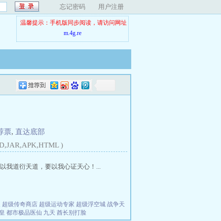
忘记密码
用户注册
温馨提示：手机版同步阅读，请访问网址
m.4g.re
荐票
,
直达底部
D,JAR,APK,HTML )
我道衍天道，要以我心证天心！...
夫
超级传奇商店
超级运动专家
超级浮空城
战争天
皇
都市极品医仙
九天
酋长别打脸