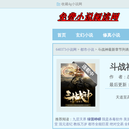
收藏4g小说网
首页
玄幻小说
修真小说
640373小说网
>
都市小说
> 斗战神最新章节列表
斗战
作 者：
最后更新：20
天道至
推荐阅读：
九层天界
绿茵峥嵘
我是杀毒软件
美
堂
混元道纪
教练万岁
都市全能巨星
绝对交易
全