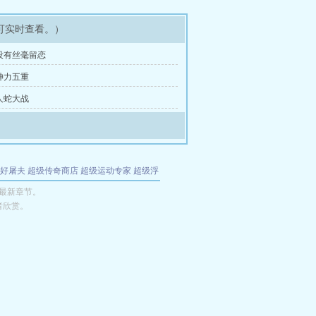
可实时查看。）
没有丝毫留恋
神力五重
人蛇大战
好屠夫
超级传奇商店
超级运动专家
超级浮
的特工
我夺舍了魔皇
都市极品医仙
九天
酋
神最新章节。
者欣赏。