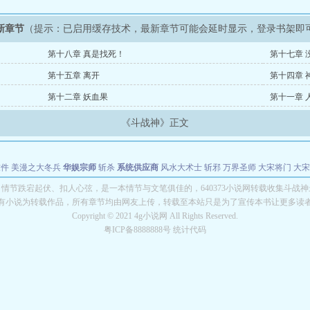
新章节
（提示：已启用缓存技术，最新章节可能会延时显示，登录书架即
第十八章 真是找死！
第十七章 
第十五章 离开
第十四章 
第十二章 妖血果
第十一章 
《斗战神》正文
软件
美漫之大冬兵
华娱宗师
斩杀
系统供应商
风水大术士
斩邪
万界圣师
大宋将门
大宋
能巨星
绝对交易
全职武神
位面复制大师
华娱特效大亨
原始大厨王
怪物聊天群
某美漫
情节跌宕起伏、扣人心弦，是一本情节与文笔俱佳的，640373小说网转载收集斗战
有小说为转载作品，所有章节均由网友上传，转载至本站只是为了宣传本书让更多读
长别打脸
Copyright © 2021 4g小说网 All Rights Reserved.
粤ICP备8888888号 统计代码