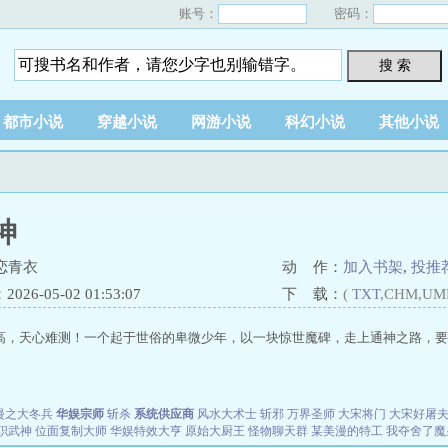
账号：
密码：
搜 索
都市小说
穿越小说
网游小说
科幻小说
其他小说
神
恋青衣
动 作：
加入书架
,
投推
26-05-02 01:53:07
下 载：
(
TXT
,CHM,UM
高，天心难测！一个起于世俗的卑微少年，以一块惊世魔碑，走上通神之路，要以
漫之大冬兵
华娱宗师
斩杀
系统供应商
风水大术士
斩邪
万界圣师
大宋将门
大宋好屠
职武神
位面复制大师
华娱特效大亨
原始大厨王
怪物聊天群
某美漫的特工
我夺舍了魔