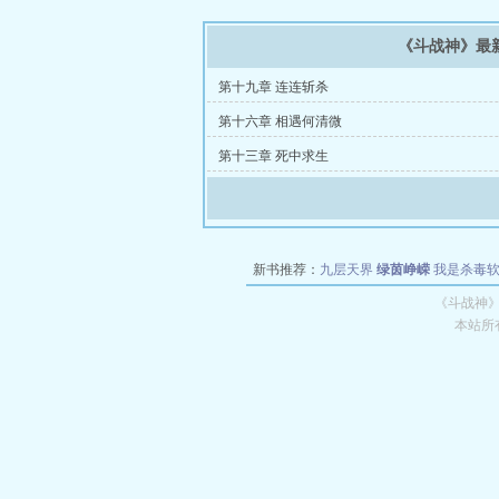
《斗战神》最
第十九章 连连斩杀
第十六章 相遇何清微
第十三章 死中求生
新书推荐：
九层天界
绿茵峥嵘
我是杀毒
空城
战争天堂
混元道纪
教练万岁
都市全
《斗战神》
本站所