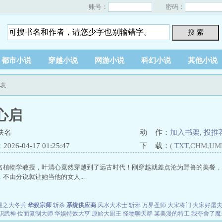
账号：
密码：
搜 索
都市小说
穿越小说
网游小说
科幻小说
其他小说
列表
心启
佚名
动 作：
加入书架
,
投推
26-04-17 01:25:47
下 载：
(
TXT
,CHM,UM
名植物学教授，叶清心竟然穿越到了远古时代！刚穿越就差点沦为野兽的美餐，
不由分说就让她当他的女人...
漫之大冬兵
华娱宗师
斩杀
系统供应商
风水大术士
斩邪
万界圣师
大宋将门
大宋好屠
职武神
位面复制大师
华娱特效大亨
原始大厨王
怪物聊天群
某美漫的特工
我夺舍了魔