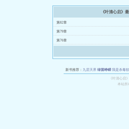
《叶清心启》
第82章
第79章
第76章
新书推荐：
九层天界
绿茵峥嵘
我是杀毒
空城
战争天堂
混元道纪
教练万岁
都市全
《叶清心启》
本站所