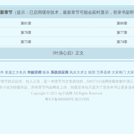
最新章节
（提示：已启用缓存技术，最新章节可能会延时显示，登录书架
第81章
第80章
第78章
第77章
第75章
第74章
《叶清心启》正文
软件
美漫之大冬兵
华娱宗师
斩杀
系统供应商
风水大术士
斩邪
万界圣师
大宋将门
大宋
能巨星
绝对交易
全职武神
位面复制大师
华娱特效大亨
原始大厨王
怪物聊天群
某美漫
情节跌宕起伏、扣人心弦，是一本情节与文笔俱佳的，640373小说网转载收集叶清
有小说为转载作品，所有章节均由网友上传，转载至本站只是为了宣传本书让更多读
长别打脸
Copyright © 2021 4g小说网 All Rights Reserved.
粤ICP备8888888号 统计代码