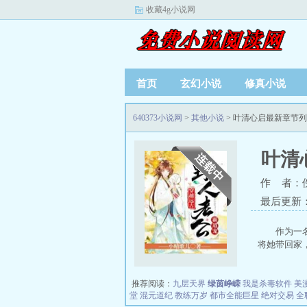
收藏4g小说网
首页
玄幻小说
修真小说
640373小说网
>
其他小说
> 叶清心启最新章节
叶清
作 者：
最后更新：20
作为一
将她带回家，
推荐阅读：
九层天界
绿茵峥嵘
我是杀毒软件
美
堂
混元道纪
教练万岁
都市全能巨星
绝对交易
全