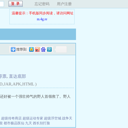
忘记密码
用户注册
温馨提示：手机版同步阅读，请访问网址
m.4g.re
荐票
,
直达底部
D,JAR,APK,HTML )
还好被一个强壮帅气的野人首领救了。野人
夫
超级传奇商店
超级运动专家
超级浮空城
战争天
皇
都市极品医仙
九天
酋长别打脸