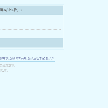
即可实时查看。）
好屠夫
超级传奇商店
超级运动专家
超级浮
的特工
我夺舍了魔皇
都市极品医仙
九天
酋
心启最新章节。
者欣赏。